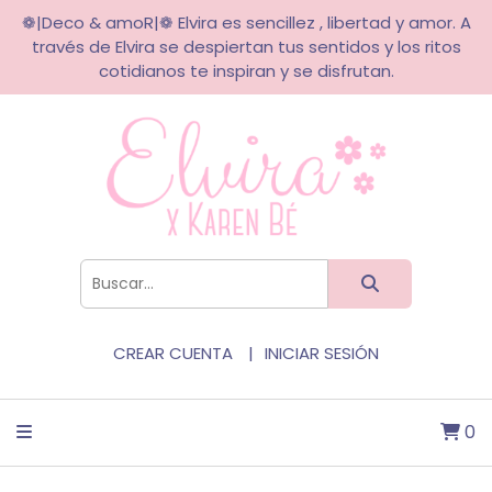
❁|Deco & amoR|❁ Elvira es sencillez , libertad y amor. A
través de Elvira se despiertan tus sentidos y los ritos
cotidianos te inspiran y se disfrutan.
CREAR CUENTA
INICIAR SESIÓN
0