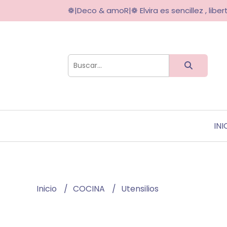
❁|Deco & amoR|❁ Elvira es sencillez , libert
INI
Inicio
COCINA
Utensilios