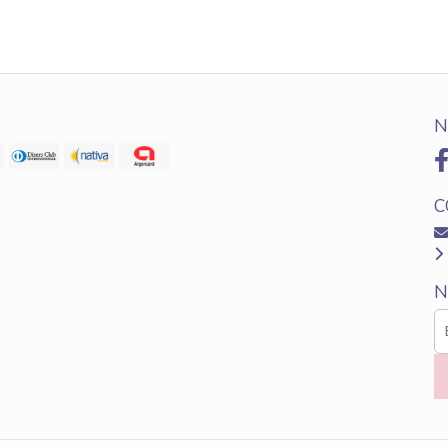
N
C
N