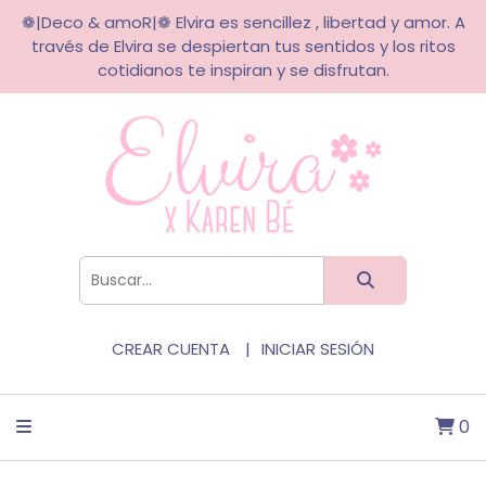
❁|Deco & amoR|❁ Elvira es sencillez , libertad y amor. A
través de Elvira se despiertan tus sentidos y los ritos
cotidianos te inspiran y se disfrutan.
CREAR CUENTA
INICIAR SESIÓN
0