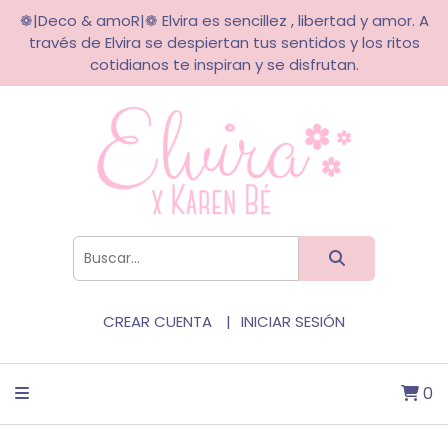
❁|Deco & amoR|❁ Elvira es sencillez , libertad y amor. A
través de Elvira se despiertan tus sentidos y los ritos
cotidianos te inspiran y se disfrutan.
CREAR CUENTA
INICIAR SESIÓN
0