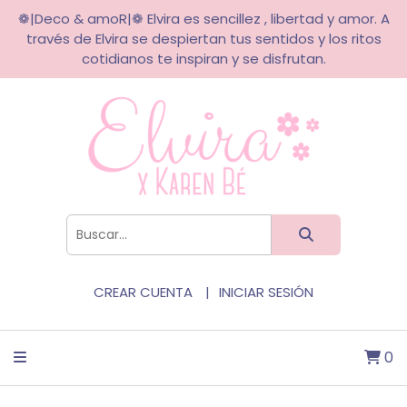
❁|Deco & amoR|❁ Elvira es sencillez , libertad y amor. A
través de Elvira se despiertan tus sentidos y los ritos
cotidianos te inspiran y se disfrutan.
CREAR CUENTA
INICIAR SESIÓN
0