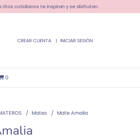
 ritos cotidianos te inspiran y se disfrutan.
CREAR CUENTA
INICIAR SESIÓN
0
MATEROS
Mates
Mate Amalia
malia