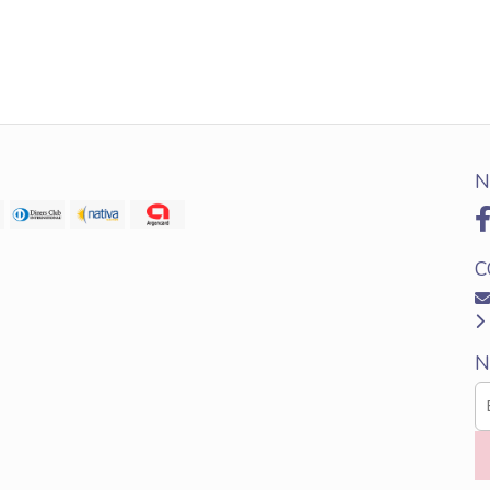
N
C
N