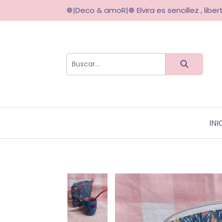
❁|Deco & amoR|❁ Elvira es sencillez , libert
INI