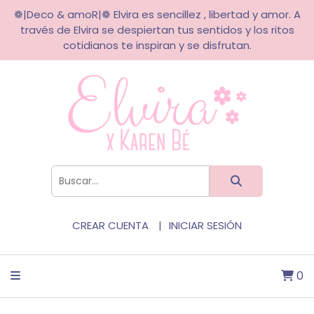
❁|Deco & amoR|❁ Elvira es sencillez , libertad y amor. A
través de Elvira se despiertan tus sentidos y los ritos
cotidianos te inspiran y se disfrutan.
CREAR CUENTA
INICIAR SESIÓN
0