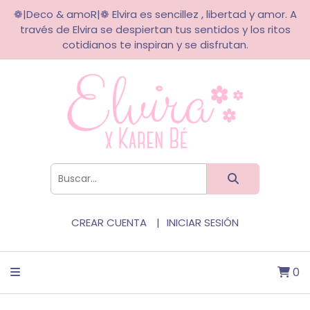
❁|Deco & amoR|❁ Elvira es sencillez , libertad y amor. A
través de Elvira se despiertan tus sentidos y los ritos
cotidianos te inspiran y se disfrutan.
CREAR CUENTA
INICIAR SESIÓN
0