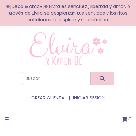
❁|Deco & amoR|❁ Elvira es sencillez , libertad y amor. A
través de Elvira se despiertan tus sentidos y los ritos
cotidianos te inspiran y se disfrutan.
CREAR CUENTA
INICIAR SESIÓN
0