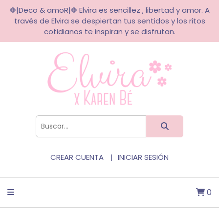
❁|Deco & amoR|❁ Elvira es sencillez , libertad y amor. A
través de Elvira se despiertan tus sentidos y los ritos
cotidianos te inspiran y se disfrutan.
CREAR CUENTA
INICIAR SESIÓN
0