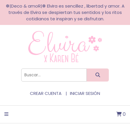
❁|Deco & amoR|❁ Elvira es sencillez , libertad y amor. A
través de Elvira se despiertan tus sentidos y los ritos
cotidianos te inspiran y se disfrutan.
CREAR CUENTA
INICIAR SESIÓN
0