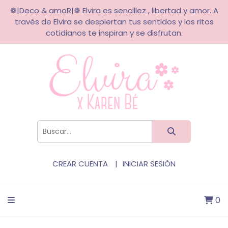
❁|Deco & amoR|❁ Elvira es sencillez , libertad y amor. A
través de Elvira se despiertan tus sentidos y los ritos
cotidianos te inspiran y se disfrutan.
CREAR CUENTA
INICIAR SESIÓN
0