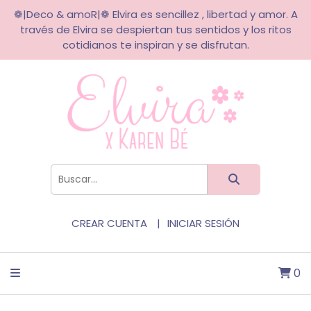
❁|Deco & amoR|❁ Elvira es sencillez , libertad y amor. A
través de Elvira se despiertan tus sentidos y los ritos
cotidianos te inspiran y se disfrutan.
CREAR CUENTA
INICIAR SESIÓN
0