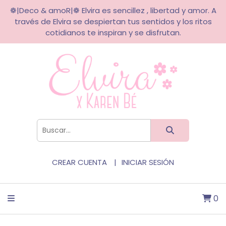
❁|Deco & amoR|❁ Elvira es sencillez , libertad y amor. A
través de Elvira se despiertan tus sentidos y los ritos
cotidianos te inspiran y se disfrutan.
CREAR CUENTA
INICIAR SESIÓN
0